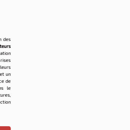
on des
teurs
ation
prises
 leurs
et un
ce de
ns le
tures,
ction