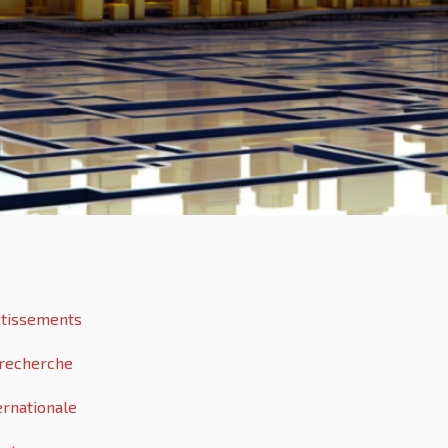
estissements
 recherche
ernationale