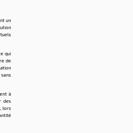
nt un
lution
rtuels
ce qui
re de
lation
l sans
ent à
r des
, lors
ntité