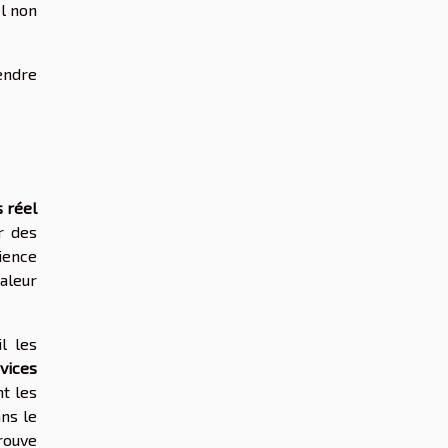
el non
endre
 réel
r des
ience
valeur
l les
vices
t les
ans le
rouve