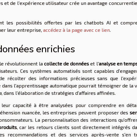
 et de l'expérience utilisateur crée un avantage concurrenti
nt les possibilités offertes par les chatbots AI et compr
er leur entreprise,
accédez à la page avec ce lien
.
données enrichies
lle révolutionnent la
collecte de données
et l'
analyse en temps
sateurs. Ces systèmes automatisés sont capables d'engage
 de récolter des informations précieuses sans que l'expér
sé dans l'apprentissage automatique pourrait témoigner de la 
a
, dans l'élaboration de stratégies d'affaires affinées.
leur capacité à être analysées pour comprendre en détai
réhension nuancée, les entreprises peuvent proposer des
ser
consommateurs. La personnalisation des interactions qu'offren
produits
, car les retours clients sont directement intégrés d
es recommandations et des services après-vente s'en t