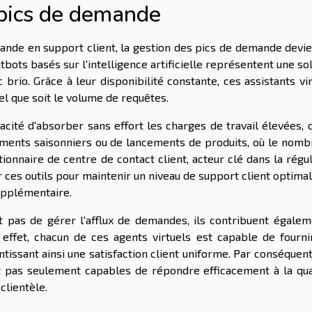
 pics de demande
mande en support client, la gestion des pics de demande devie
ots basés sur l'intelligence artificielle représentent une so
brio. Grâce à leur disponibilité constante, ces assistants vi
el que soit le volume de requêtes.
acité d'absorber sans effort les charges de travail élevées, 
ements saisonniers ou de lancements de produits, où le nomb
onnaire de centre de contact client, acteur clé dans la régu
ur ces outils pour maintenir un niveau de support client optima
upplémentaire.
t pas de gérer l'afflux de demandes, ils contribuent égalem
n effet, chacun de ces agents virtuels est capable de fourni
issant ainsi une satisfaction client uniforme. Par conséquent
t pas seulement capables de répondre efficacement à la qua
clientèle.