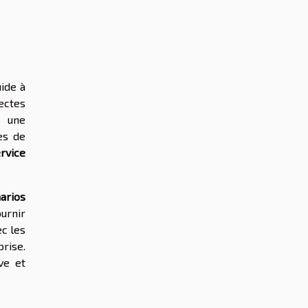
uide à
tectes
s une
es de
rvice
arios
ournir
ec les
prise.
ve et