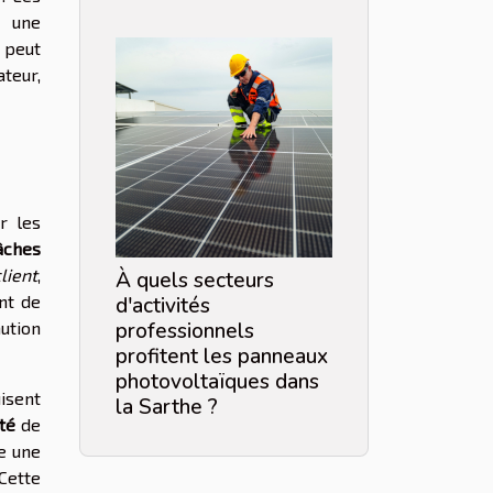
r une
 peut
teur,
r les
âches
lient
,
À quels secteurs
nt de
d'activités
ution
professionnels
profitent les panneaux
photovoltaïques dans
uisent
la Sarthe ?
té
de
e une
Cette