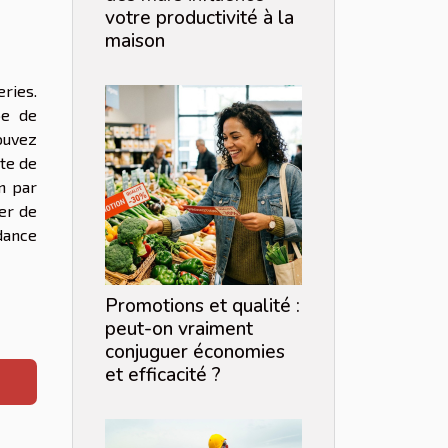
votre productivité à la
maison
eries.
pe de
ouvez
ste de
n par
er de
dance
Promotions et qualité :
peut-on vraiment
conjuguer économies
et efficacité ?