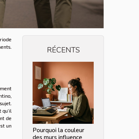
ériode
ments.
RÉCENTS
ement
tino,
sujet.
 qu’il
ant de
st un
Pourquoi la couleur
des murs influence