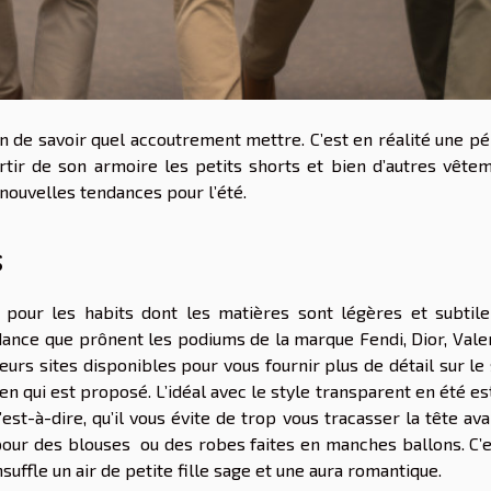
on de savoir quel accoutrement mettre. C’est en réalité une p
ortir de son armoire les petits shorts et bien d’autres vête
 nouvelles tendances pour l’été.
s
r pour les habits dont les matières sont légères et subtil
nce que prônent les podiums de la marque Fendi, Dior, Valen
ieurs sites disponibles pour vous fournir plus de détail sur le 
lien qui est proposé. L’idéal avec le style transparent en été est
’est-à-dire, qu’il vous évite de trop vous tracasser la tête av
our des blouses ou des robes faites en manches ballons. C’e
nsuffle un air de petite fille sage et une aura romantique.