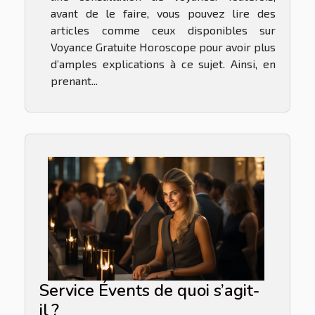
avant de le faire, vous pouvez lire des
articles comme ceux disponibles sur
Voyance Gratuite Horoscope pour avoir plus
d’amples explications à ce sujet. Ainsi, en
prenant...
Service Évents de quoi s’agit-
il ?