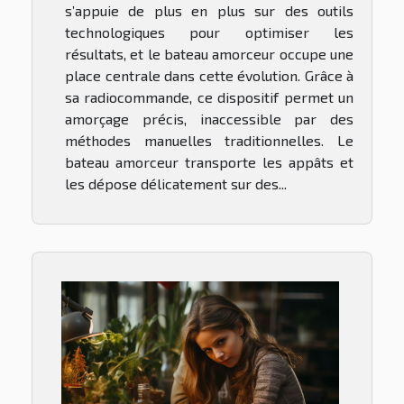
s’appuie de plus en plus sur des outils
technologiques pour optimiser les
résultats, et le bateau amorceur occupe une
place centrale dans cette évolution. Grâce à
sa radiocommande, ce dispositif permet un
amorçage précis, inaccessible par des
méthodes manuelles traditionnelles. Le
bateau amorceur transporte les appâts et
les dépose délicatement sur des...