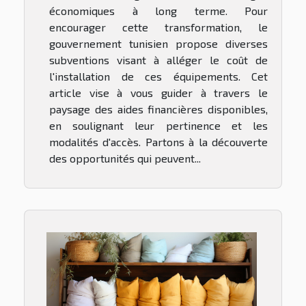
économiques à long terme. Pour
encourager cette transformation, le
gouvernement tunisien propose diverses
subventions visant à alléger le coût de
l'installation de ces équipements. Cet
article vise à vous guider à travers le
paysage des aides financières disponibles,
en soulignant leur pertinence et les
modalités d'accès. Partons à la découverte
des opportunités qui peuvent...