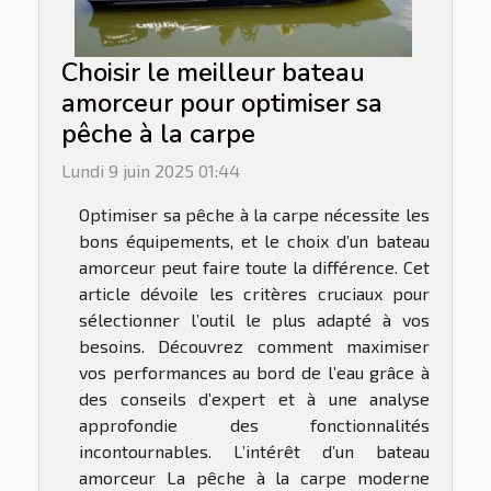
Choisir le meilleur bateau
amorceur pour optimiser sa
pêche à la carpe
Lundi 9 juin 2025 01:44
Optimiser sa pêche à la carpe nécessite les
bons équipements, et le choix d’un bateau
amorceur peut faire toute la différence. Cet
article dévoile les critères cruciaux pour
sélectionner l’outil le plus adapté à vos
besoins. Découvrez comment maximiser
vos performances au bord de l’eau grâce à
des conseils d’expert et à une analyse
approfondie des fonctionnalités
incontournables. L’intérêt d’un bateau
amorceur La pêche à la carpe moderne