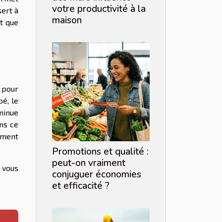
votre productivité à la
sert à
maison
st que
n pour
pé, le
iminue
ans ce
emment
Promotions et qualité :
peut-on vraiment
e vous
conjuguer économies
et efficacité ?