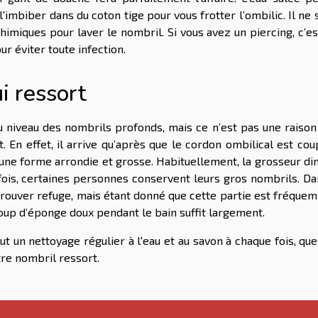
l'imbiber dans du coton tige pour vous frotter l’ombilic. Il ne 
 chimiques pour laver le nombril. Si vous avez un piercing, c’e
r éviter toute infection.
i ressort
au niveau des nombrils profonds, mais ce n’est pas une raiso
 En effet, il arrive qu’après que le cordon ombilical est cou
 une forme arrondie et grosse. Habituellement, la grosseur d
efois, certaines personnes conservent leurs gros nombrils. D
 trouver refuge, mais étant donné que cette partie est fréqu
coup d’éponge doux pendant le bain suffit largement.
aut un nettoyage régulier à l'eau et au savon à chaque fois, qu
re nombril ressort.