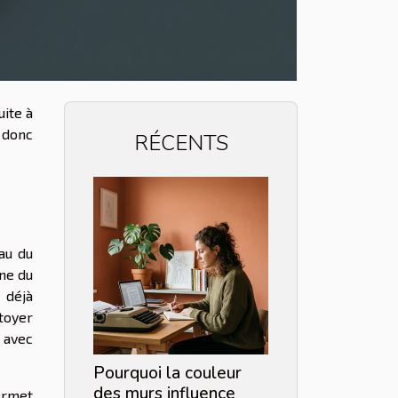
uite à
 donc
RÉCENTS
eau du
one du
 déjà
toyer
 avec
Pourquoi la couleur
des murs influence
ermet