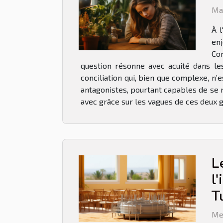
Ma
À l
enj
Com
question résonne avec acuité dans les
conciliation qui, bien que complexe, n
antagonistes, pourtant capables de se n
avec grâce sur les vagues de ces deux g
L
l
T
Me