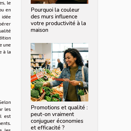
es, le
Pourquoi la couleur
ou en
des murs influence
 idée
votre productivité à la
pérer
maison
alité
ition
re une
 à la
 Selon
Promotions et qualité :
ar les
peut-on vraiment
l est
conjuguer économies
ments.
et efficacité ?
e, les