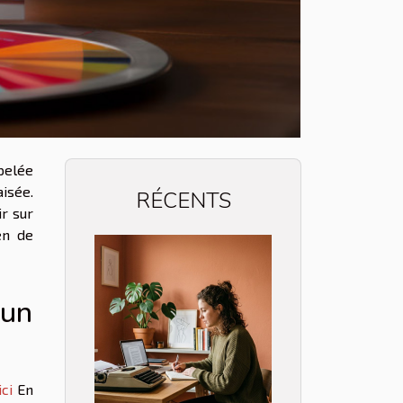
pelée
isée.
RÉCENTS
ir sur
en de
'un
ci
En