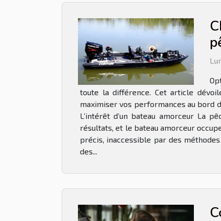
C
p
Lun
Opt
toute la différence. Cet article dévo
maximiser vos performances au bord de 
L’intérêt d’un bateau amorceur La pê
résultats, et le bateau amorceur occup
précis, inaccessible par des méthodes
des...
C