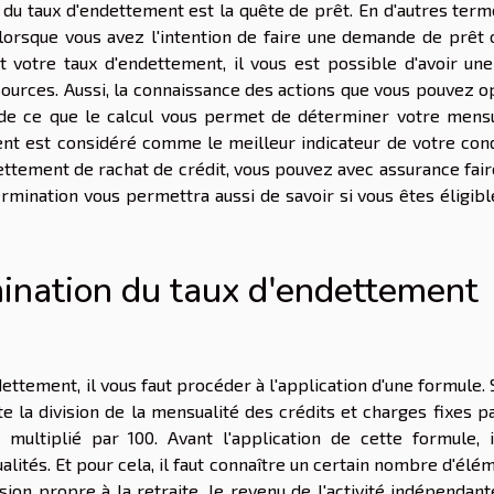
n du taux d'endettement est la quête de prêt. En d'autres term
lorsque vous avez l'intention de faire une demande de prêt 
 votre taux d'endettement, il vous est possible d'avoir une
sources. Aussi, la connaissance des actions que vous pouvez o
n de ce que le calcul vous permet de déterminer votre mensu
ment est considéré comme le meilleur indicateur de votre cond
dettement de rachat de crédit, vous pouvez avec assurance fai
mination vous permettra aussi de savoir si vous êtes éligible
ination du taux d'endettement
dettement, il vous faut procéder à l'application d'une formule.
e la division de la mensualité des crédits et charges fixes p
multiplié par 100. Avant l'application de cette formule, i
ités. Et pour cela, il faut connaître un certain nombre d'élé
nsion propre à la retraite, le revenu de l'activité indépendant